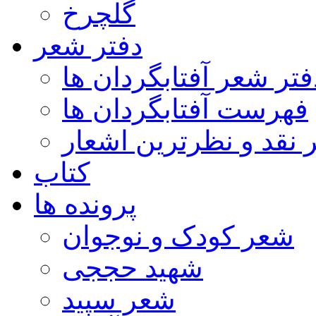
گلچرخ
دفتر شعر
فتر شعر آفتابگردان ها
فهرست آفتابگردان ها
ر نقد و نظرترین اشعار
کتاب
پرونده ها
شعر کودک و نوجوان
شهید حججی
شعر سپید