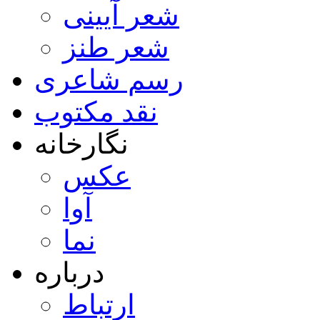
شعر آیینی
شعر طنز
رسم شاعری
نقد مکتوب
نگارخانه
عکس
آوا
نما
درباره
ارتباط