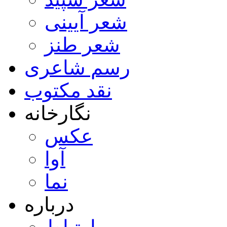
شعر آیینی
شعر طنز
رسم شاعری
نقد مکتوب
نگارخانه
عکس
آوا
نما
درباره