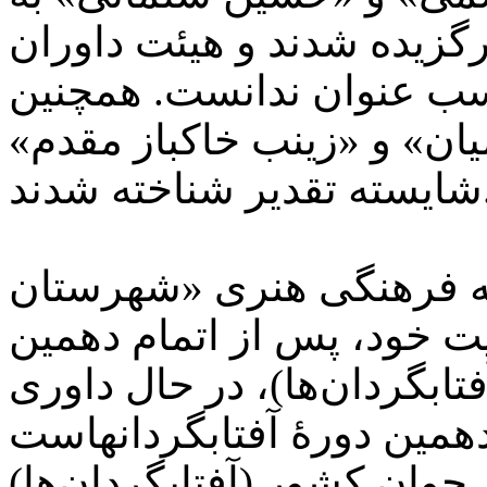
زیده شدند و هیئت داوران
سب عنوان ندانست. همچنین
میان» و «زینب خاکباز مقدم»
اخته شدند.
 فرهنگی هنری «شهرستان
ت خود، پس از اتمام دهمین
بگردان‌ها)، در حال داوری
جوان کشور (آفتابگردان‌ها)