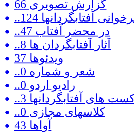
گزارش تصویری
66
رخوانی آفتابگردانها
124
..در محضر آفتاب
47
..آثار آفتابگردان ها
8
ویدئوها
37
..شعر و شماره
0
..رادیو اردو
0
ادکست های آفتابگردانها
3
..کلاسهای مجازی
0
آواها
43