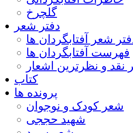
گلچرخ
دفتر شعر
فتر شعر آفتابگردان ها
فهرست آفتابگردان ها
ر نقد و نظرترین اشعار
کتاب
پرونده ها
شعر کودک و نوجوان
شهید حججی
شعر سپید