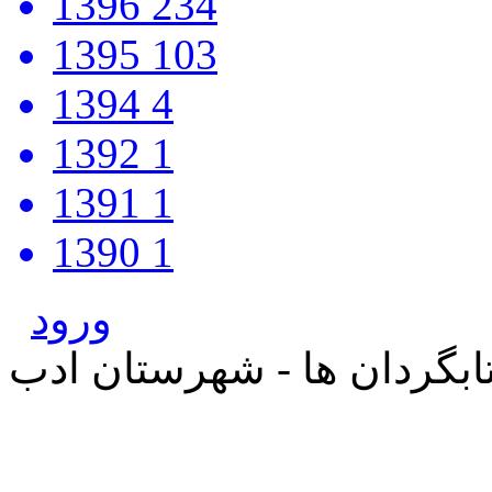
1396
234
1395
103
1394
4
1392
1
1391
1
1390
1
ورود
بگردان ها - شهرستان ادب