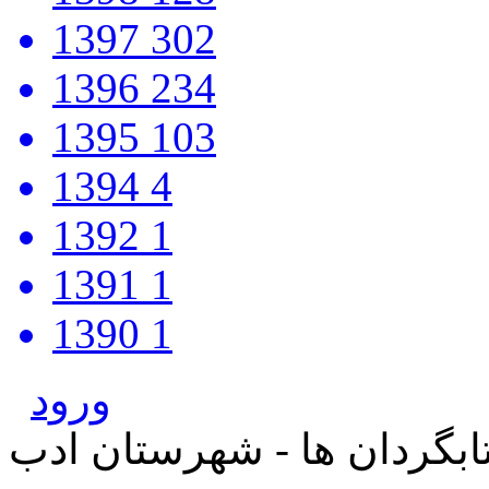
1397
302
1396
234
1395
103
1394
4
1392
1
1391
1
1390
1
ورود
بگردان ها - شهرستان ادب