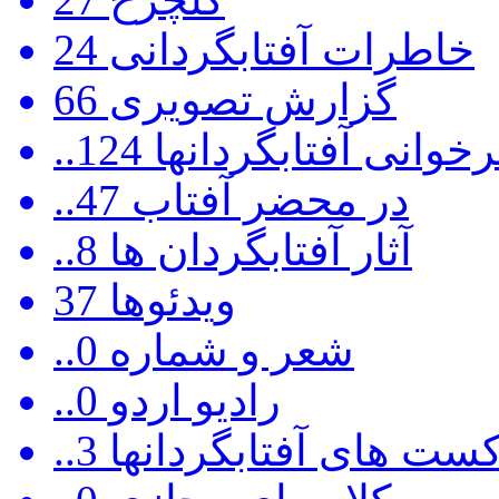
خاطرات آفتابگردانی
24
گزارش تصویری
66
رخوانی آفتابگردانها
124
..در محضر آفتاب
47
..آثار آفتابگردان ها
8
ویدئوها
37
..شعر و شماره
0
..رادیو اردو
0
ادکست های آفتابگردانها
3