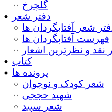
گلچرخ
دفتر شعر
فتر شعر آفتابگردان ها
فهرست آفتابگردان ها
ر نقد و نظرترین اشعار
کتاب
پرونده ها
شعر کودک و نوجوان
شهید حججی
شعر سپید