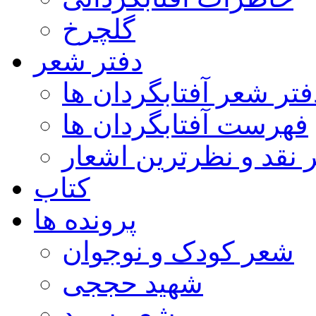
گلچرخ
دفتر شعر
فتر شعر آفتابگردان ها
فهرست آفتابگردان ها
ر نقد و نظرترین اشعار
کتاب
پرونده ها
شعر کودک و نوجوان
شهید حججی
شعر سپید