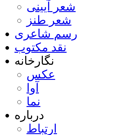
شعر آیینی
شعر طنز
رسم شاعری
نقد مکتوب
نگارخانه
عکس
آوا
نما
درباره
ارتباط