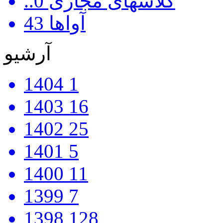
..کلاسهای مجازی
0
آواها
43
آرشیو
1404
1
1403
16
1402
25
1401
5
1400
11
1399
7
1398
128