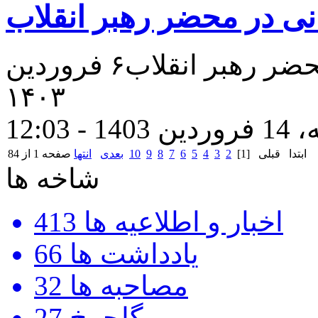
ی در محضر رهبر انقلاب
شعرخوانی محسن کاویانی در محضر رهبر انقلاب۶ فروردین
۱۴۰۳
- 12:03
ابتدا
قبلی
[1]
2
3
4
5
6
7
8
9
10
بعدی
انتها
صفحه 1 از 84
شاخه ها
اخبار و اطلاعیه ها
413
یادداشت ها
66
مصاحبه ها
32
گلچرخ
27