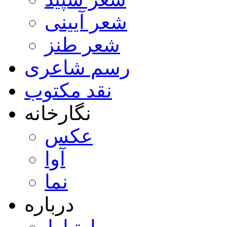
شعر آیینی
شعر طنز
رسم شاعری
نقد مکتوب
نگارخانه
عکس
آوا
نما
درباره