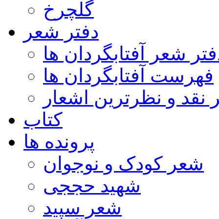
گلچرخ
دفتر شعر
فتر شعر آفتابگردان ها
فهرست آفتابگردان ها
ر نقد و نظرترین اشعار
کتاب
پرونده ها
شعر کودک و نوجوان
شهید حججی
شعر سپید