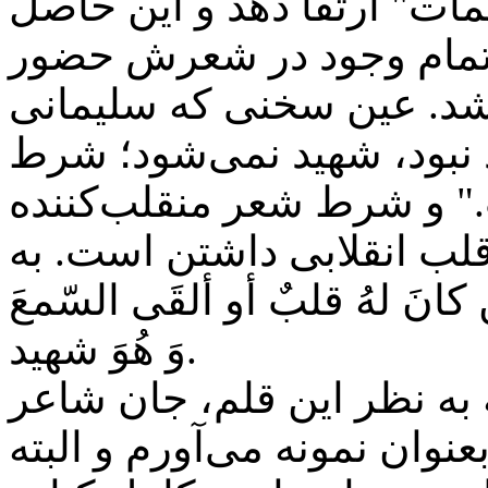
مات" ارتقا دهد و این حاصل
 تمام وجود در شعرش حضور
شد. عین سخنی که سلیمانی
 نبود، شهید نمی‌شود؛ شرط
" و شرط شعر منقلب‌کننده
قلب انقلابی داشتن است. به
انَ لهُ قلبٌ أو ألقَی السّمعَ
وَ هُوَ شهید.
که به نظر این قلم، جان شاعر
نوان نمونه می‌آورم و البته