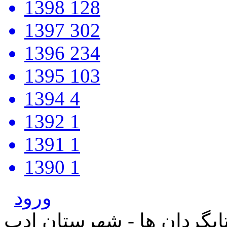
1398
128
1397
302
1396
234
1395
103
1394
4
1392
1
1391
1
1390
1
ورود
بگردان ها - شهرستان ادب