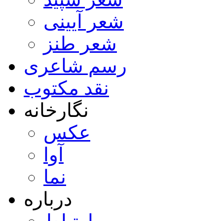
شعر آیینی
شعر طنز
رسم شاعری
نقد مکتوب
نگارخانه
عکس
آوا
نما
درباره