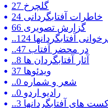
گلچرخ
27
خاطرات آفتابگردانی
24
گزارش تصویری
66
رخوانی آفتابگردانها
124
..در محضر آفتاب
47
..آثار آفتابگردان ها
8
ویدئوها
37
..شعر و شماره
0
..رادیو اردو
0
ادکست های آفتابگردانها
3