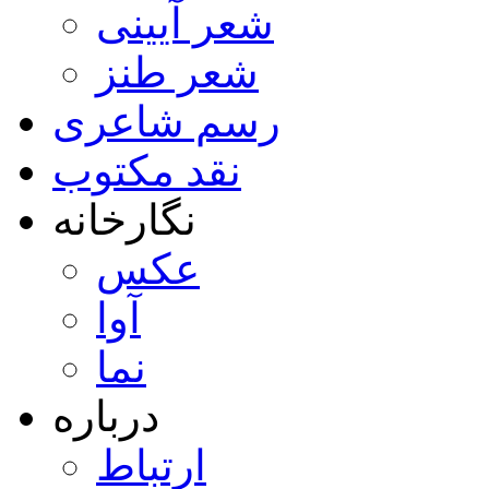
شعر آیینی
شعر طنز
رسم شاعری
نقد مکتوب
نگارخانه
عکس
آوا
نما
درباره
ارتباط