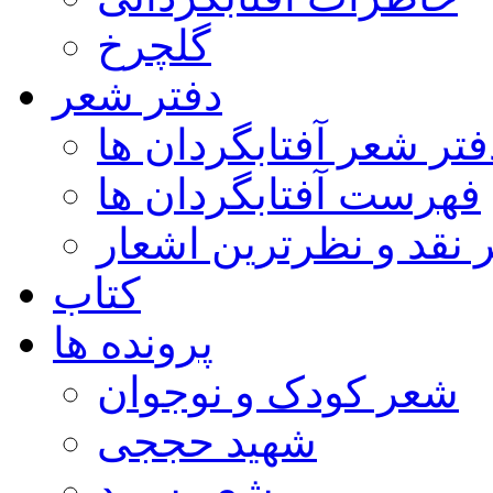
گلچرخ
دفتر شعر
فتر شعر آفتابگردان ها
فهرست آفتابگردان ها
ر نقد و نظرترین اشعار
کتاب
پرونده ها
شعر کودک و نوجوان
شهید حججی
شعر سپید