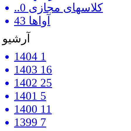
..کلاسهای مجازی
0
آواها
43
آرشیو
1404
1
1403
16
1402
25
1401
5
1400
11
1399
7