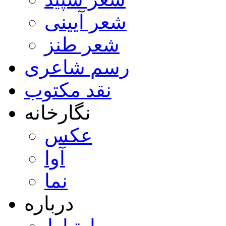
شعر آیینی
شعر طنز
رسم شاعری
نقد مکتوب
نگارخانه
عکس
آوا
نما
درباره