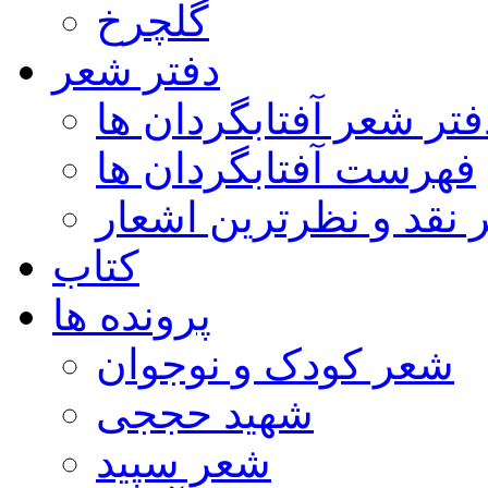
گلچرخ
دفتر شعر
فتر شعر آفتابگردان ها
فهرست آفتابگردان ها
ر نقد و نظرترین اشعار
کتاب
پرونده ها
شعر کودک و نوجوان
شهید حججی
شعر سپید