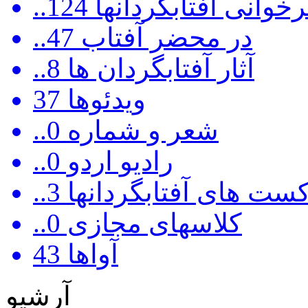
رخوانی آفتابگردانها
124
..در محضر آفتاب
47
..آثار آفتابگردان ها
8
ویدئوها
37
..شعر و شماره
0
..رادیو اردو
0
ادکست های آفتابگردانها
3
..کلاسهای مجازی
0
آواها
43
آرشیو