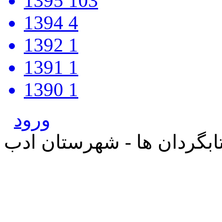
1395
103
1394
4
1392
1
1391
1
1390
1
ورود
بگردان ها - شهرستان ادب