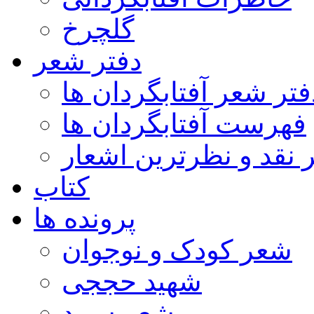
گلچرخ
دفتر شعر
فتر شعر آفتابگردان ها
فهرست آفتابگردان ها
ر نقد و نظرترین اشعار
کتاب
پرونده ها
شعر کودک و نوجوان
شهید حججی
شعر سپید