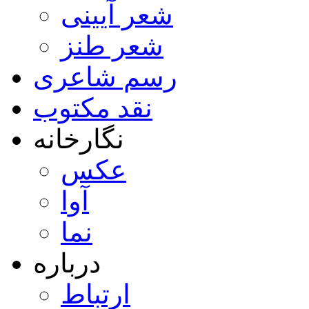
شعر آیینی
شعر طنز
رسم شاعری
نقد مکتوب
نگارخانه
عکس
آوا
نما
درباره
ارتباط