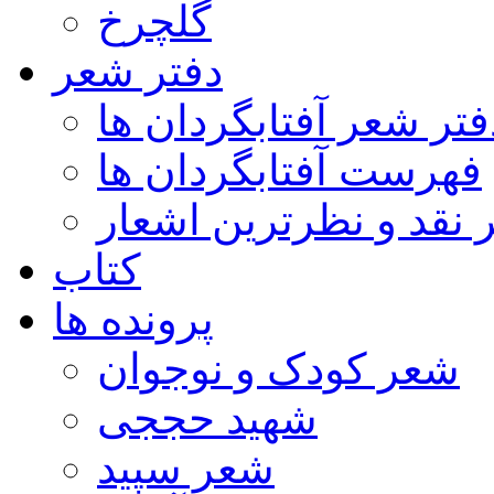
گلچرخ
دفتر شعر
فتر شعر آفتابگردان ها
فهرست آفتابگردان ها
ر نقد و نظرترین اشعار
کتاب
پرونده ها
شعر کودک و نوجوان
شهید حججی
شعر سپید