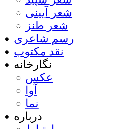
شعر آیینی
شعر طنز
رسم شاعری
نقد مکتوب
نگارخانه
عکس
آوا
نما
درباره