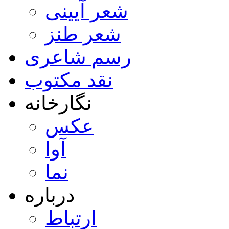
شعر آیینی
شعر طنز
رسم شاعری
نقد مکتوب
نگارخانه
عکس
آوا
نما
درباره
ارتباط