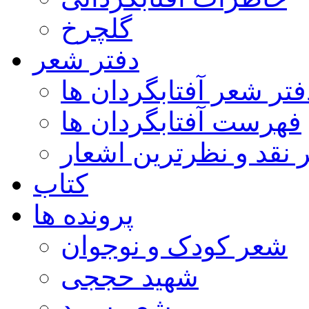
گلچرخ
دفتر شعر
فتر شعر آفتابگردان ها
فهرست آفتابگردان ها
ر نقد و نظرترین اشعار
کتاب
پرونده ها
شعر کودک و نوجوان
شهید حججی
شعر سپید