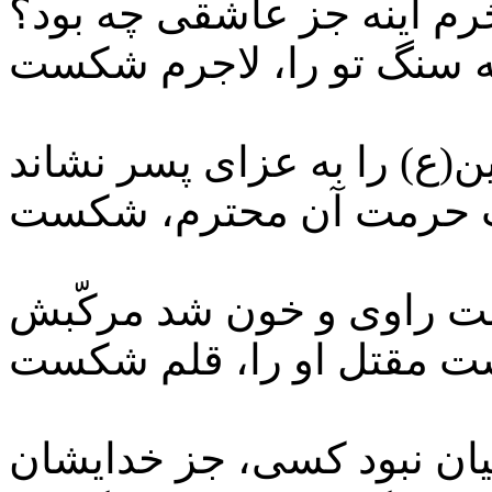
م آینه جز عاشقی چه‌ بود؟
نه سنگ تو را، لاجرم شکست
ع) را به عزای پسر نشاند
ب حرمت آن محترم، شکست
 راوی و خون شد مرکّبش
ت مقتل او را، قلم شکست
یان نبود کسی، جز خدایشان