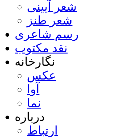
شعر آیینی
شعر طنز
رسم شاعری
نقد مکتوب
نگارخانه
عکس
آوا
نما
درباره
ارتباط