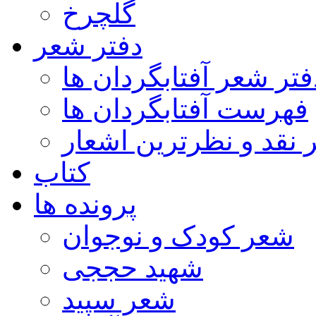
گلچرخ
دفتر شعر
فتر شعر آفتابگردان ها
فهرست آفتابگردان ها
ر نقد و نظرترین اشعار
کتاب
پرونده ها
شعر کودک و نوجوان
شهید حججی
شعر سپید