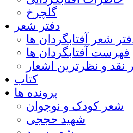
گلچرخ
دفتر شعر
فتر شعر آفتابگردان ها
فهرست آفتابگردان ها
ر نقد و نظرترین اشعار
کتاب
پرونده ها
شعر کودک و نوجوان
شهید حججی
شعر سپید