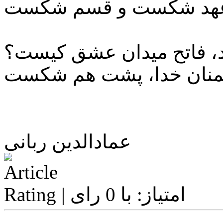
عهد شکست و قسم شکست
د، فاتح میدان عشق کیست؟
منان خدا، پشت هم شکست
عمادالدین ربانی
| امتیاز: با 0 رای
instagram
youtube
Twitter
Facebook
Share