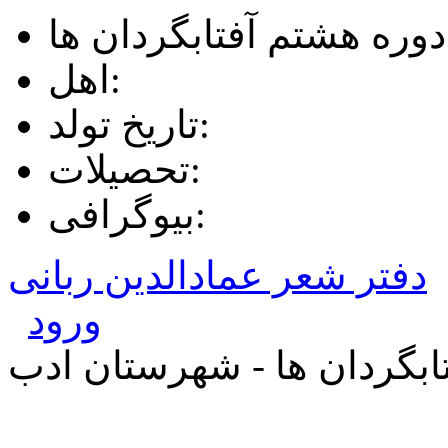
وره هشتم آفتابگردان ها
اهل:
تاریخ تولد:
تحصیلات:
بیوگرافی:
دفتر شعر عمادالدین ربانی
ورود
بگردان ها - شهرستان ادب