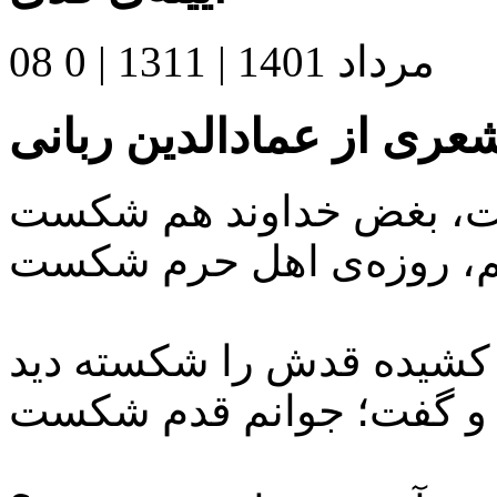
08 مرداد 1401
|
1311 |
0
عری از عمادالدین ربانی
، بغض خداوند هم شکست
م، روزه‌ی اهل حرم شکست
ی کشیده قدش را شکسته دید
و گفت؛ جوانم قدم شکست