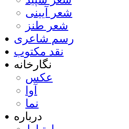
شعر آیینی
شعر طنز
رسم شاعری
نقد مکتوب
نگارخانه
عکس
آوا
نما
درباره