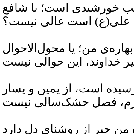
ب خورشیدی است؛ یا شافع
ان، علی(ع)‌ است عالی نیست؟
هاره‌ی من؛ یا محول‌الاحوال
ر خداوند، این حوالی نیست
رسیده است، از یمین و یسار
ترم، فصل خشک‌سالی نیست
 من خبر از روشنای دل دارد