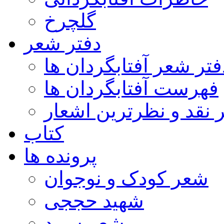
گلچرخ
دفتر شعر
فتر شعر آفتابگردان ها
فهرست آفتابگردان ها
ر نقد و نظرترین اشعار
کتاب
پرونده ها
شعر کودک و نوجوان
شهید حججی
شعر سپید