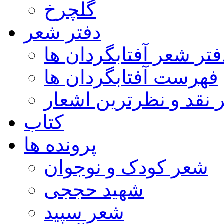
گلچرخ
دفتر شعر
فتر شعر آفتابگردان ها
فهرست آفتابگردان ها
ر نقد و نظرترین اشعار
کتاب
پرونده ها
شعر کودک و نوجوان
شهید حججی
شعر سپید