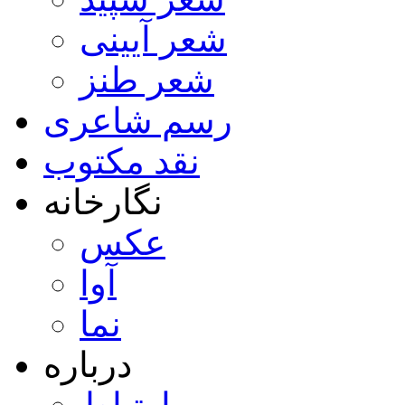
شعر آیینی
شعر طنز
رسم شاعری
نقد مکتوب
نگارخانه
عکس
آوا
نما
درباره