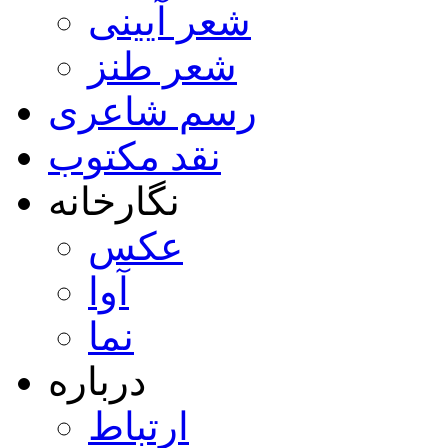
شعر آیینی
شعر طنز
رسم شاعری
نقد مکتوب
نگارخانه
عکس
آوا
نما
درباره
ارتباط