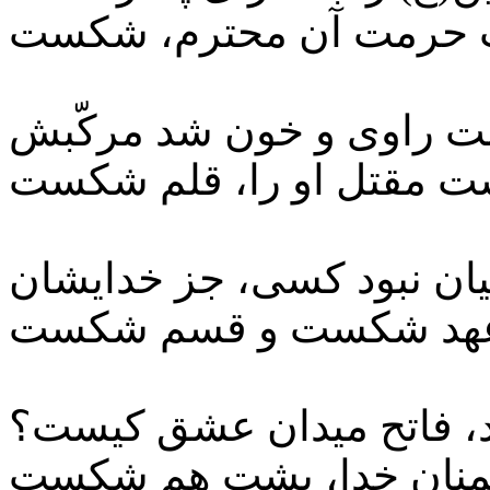
ب حرمت آن محترم، شکست
 راوی و خون شد مرکّبش
ت مقتل او را، قلم شکست
یان نبود کسی، جز خدایشان
عهد شکست و قسم شکست
د، فاتح میدان عشق کیست؟
منان خدا، پشت هم شکست