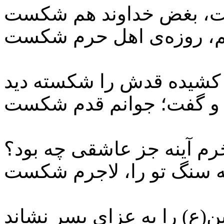
، بغض خداوند هم شکست
م، روزه‌ی اهل حرم شکست
ی کشیده قدش را شکسته دید
و گفت؛ جوانم قدم شکست
م آینه جز عاشقی چه‌ بود؟
نه سنگ تو را، لاجرم شکست
ع) را به عزای پسر نشاند