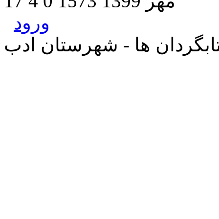
17 مهر 1399
1573
0
4
ورود
بگردان ها - شهرستان ادب