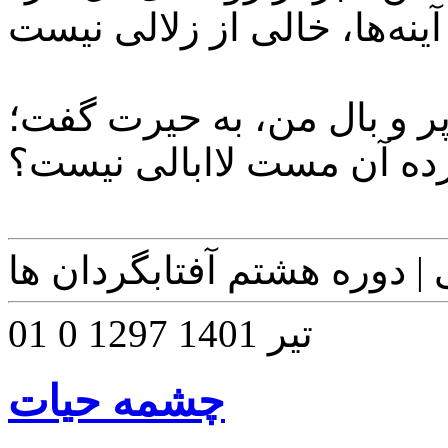
آینه‌ها، خالی از زلالی نیست
ر و بال من، به‌ حیرت گفت؛
ده آن مست لاابالی نیست؟
 | دوره هشتم آفتابگردان ها
01 تیر 1401
1297
0
چشمه حیات