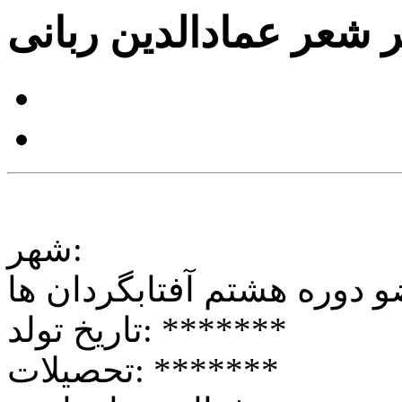
ر شعر عمادالدین ربانی
شهر:
و
دوره هشتم
آفتابگردان ها
*******
تاریخ تولد:
*******
تحصیلات: