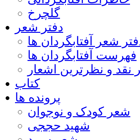
گلچرخ
دفتر شعر
فتر شعر آفتابگردان ها
فهرست آفتابگردان ها
ر نقد و نظرترین اشعار
کتاب
پرونده ها
شعر کودک و نوجوان
شهید حججی
شعر سپید