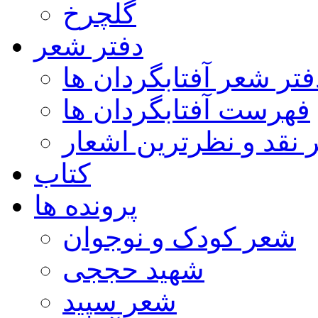
گلچرخ
دفتر شعر
فتر شعر آفتابگردان ها
فهرست آفتابگردان ها
ر نقد و نظرترین اشعار
کتاب
پرونده ها
شعر کودک و نوجوان
شهید حججی
شعر سپید