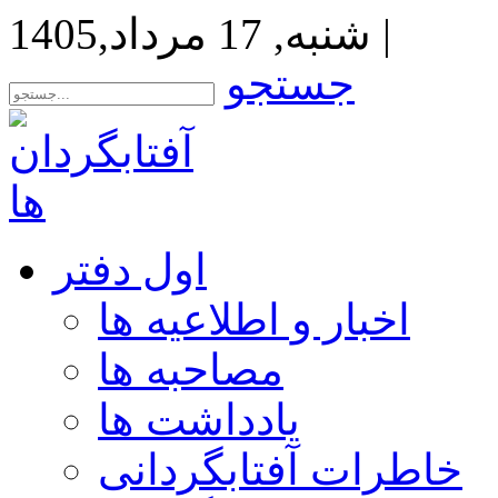
|
شنبه, 17 مرداد,1405
جستجو
اول دفتر
اخبار و اطلاعیه ها
مصاحبه ها
یادداشت ها
خاطرات آفتابگردانی