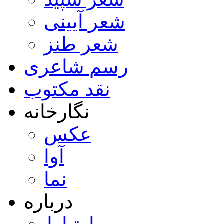
شعر آیینی
شعر طنز
رسم شاعری
نقد مکتوب
نگارخانه
عکس
آوا
نما
درباره