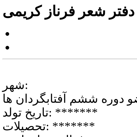
دفتر شعر فرناز کریمی
شهر:
و
دوره ششم
آفتابگردان ها
*******
تاریخ تولد:
*******
تحصیلات: