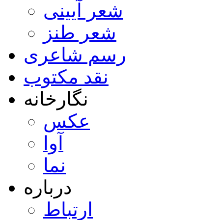
شعر آیینی
شعر طنز
رسم شاعری
نقد مکتوب
نگارخانه
عکس
آوا
نما
درباره
ارتباط