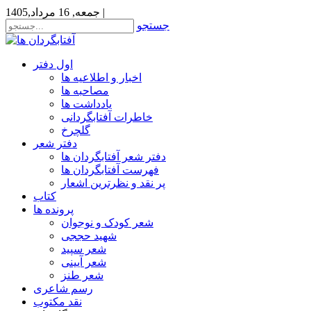
|
جمعه, 16 مرداد,1405
جستجو
اول دفتر
اخبار و اطلاعیه ها
مصاحبه ها
یادداشت ها
خاطرات آفتابگردانی
گلچرخ
دفتر شعر
دفتر شعر آفتابگردان ها
فهرست آفتابگردان ها
پر نقد و نظرترین اشعار
کتاب
پرونده ها
شعر کودک و نوجوان
شهید حججی
شعر سپید
شعر آیینی
شعر طنز
رسم شاعری
نقد مکتوب