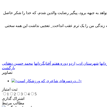
هد به جبهه برود، پیگیر رضایت والدین شدم، که خدا را شکر حاصل
که زندگی من را یک ترم عقب انداخت_ تعجبی نداشت این همه سختی
دانها
شهرستان ادب
اردو
دوره هفتم آفتابگردانها
محمد حسین دهقانی
بازگشت
تصاویر
ثبت امتیاز
1
2
3
4
5
اشتراک گذاری
مطالب مرتبط