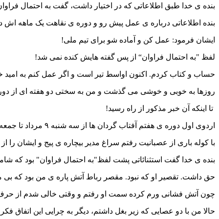
بنده ی خدا طبق اطلاعاتی که در اختیار داشت، گفت به احتمال فراوان
بنده اطلاعاتی درباره ی عمل پیش رو و دوره ی نقاهت یک ماهه اش در
ایشان فرمود: عمل کن و آماده شو برای تیم ملی!
لفظ "به احتمال فراوان“ از پس گفته هایش کنده نمی شد!
حساب و کتاب کردم. اکنون اواسط تیر است و اگر عمل کنم به امید خدا
روزها به خوبی و خوشی می گذشت و من به سختی دو هفته ای از دوران
تا اینکه آن خبر مذکور از راه رسید!
اردوی اول دوره ی هفتم آفتاب گردان ها از سه شنبه ۹ مرداد تا جمعه ۱۲ مرداد برگزار خواهد شد. لطفا حضور قطعی خود را در این اردو اعلام کنید!
با کوله باری از عصبانیت رفتم سراغ مدیر بیچاره ی پیج و ایشان را ا
بنده ی خدا گفت استثنائاتی پشت لفظ"به احتمال فراوان" بود که شا
حق داشت. تقصیر او که نبود. مقصر رباط آتش پاره ی من بود که بی مو
چون آتش فشانی ورم کرده سمت او رفتم و وقتی خالی شدم از حرف،
حالا من با دو عصایی که زیر بغل داشتم، دیگر به چرایی این اتفاق فکر