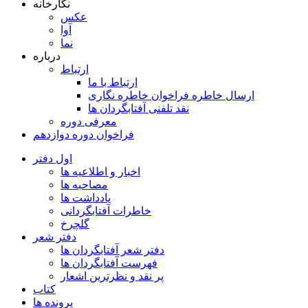
نگارخانه
عکس
آوا
نما
درباره
ارتباط
ارتباط با ما
ارسال خاطره فراخوان خاطره نگاری
نقد تلفنی آفتابگردان ها
معرفی دوره
فراخوان دوره دوازدهم
اول دفتر
اخبار و اطلاعیه ها
مصاحبه ها
یادداشت ها
خاطرات آفتابگردانی
گلچرخ
دفتر شعر
دفتر شعر آفتابگردان ها
فهرست آفتابگردان ها
پر نقد و نظرترین اشعار
کتاب
پرونده ها