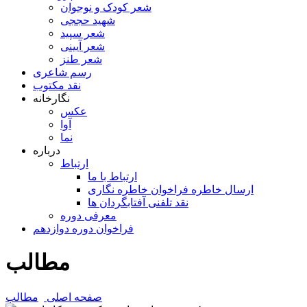
شعر کودک و نوجوان
شهید حججی
شعر سپید
شعر آیینی
شعر طنز
رسم شاعری
نقد مکتوب
نگارخانه
عکس
آوا
نما
درباره
ارتباط
ارتباط با ما
ارسال خاطره فراخوان خاطره نگاری
نقد تلفنی آفتابگردان ها
معرفی دوره
فراخوان دوره دوازدهم
مطالب
صفحه اصلی
مطالب