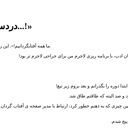
«دردسرهای شاعری که ورزشکار است...!»
«ما همه آفتابگردانیم!». این را پس از داوری ها و مصاحبه های نفس گیر فهمیدم. خب خدا را شکر.
ادب، با برنامه ریزی لاجرم من برای جراحی لاجرم تر بود!
دا دوره را بگذرانم و بعد بروم زیر تیغ!
د و صد البته که طاقتم طاق شد.
ن چیزی که به ذهنم خطور کرد، ارتباط با مدیر صفحه ی آفتاب گردان ه
پیج شدم.