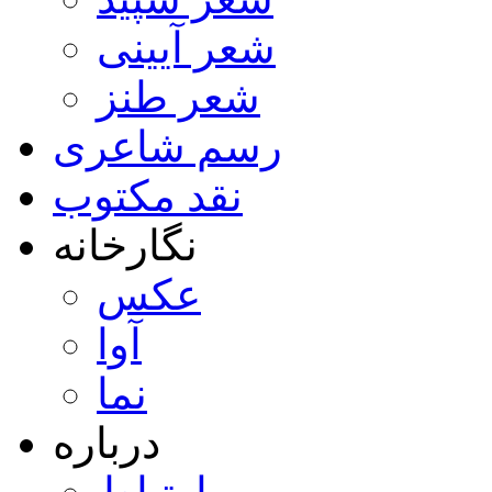
شعر آیینی
شعر طنز
رسم شاعری
نقد مکتوب
نگارخانه
عکس
آوا
نما
درباره