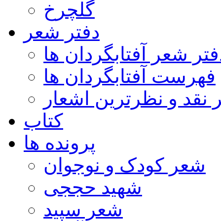
گلچرخ
دفتر شعر
فتر شعر آفتابگردان ها
فهرست آفتابگردان ها
ر نقد و نظرترین اشعار
کتاب
پرونده ها
شعر کودک و نوجوان
شهید حججی
شعر سپید