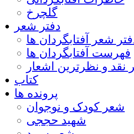
گلچرخ
دفتر شعر
فتر شعر آفتابگردان ها
فهرست آفتابگردان ها
ر نقد و نظرترین اشعار
کتاب
پرونده ها
شعر کودک و نوجوان
شهید حججی
شعر سپید