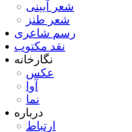
شعر آیینی
شعر طنز
رسم شاعری
نقد مکتوب
نگارخانه
عکس
آوا
نما
درباره
ارتباط