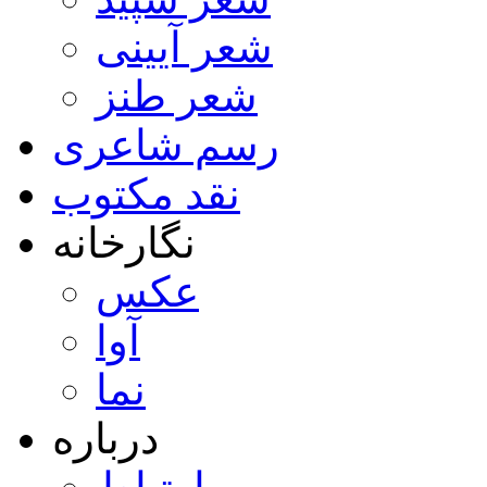
شعر آیینی
شعر طنز
رسم شاعری
نقد مکتوب
نگارخانه
عکس
آوا
نما
درباره