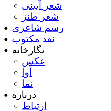
شعر آیینی
شعر طنز
رسم شاعری
نقد مکتوب
نگارخانه
عکس
آوا
نما
درباره
ارتباط