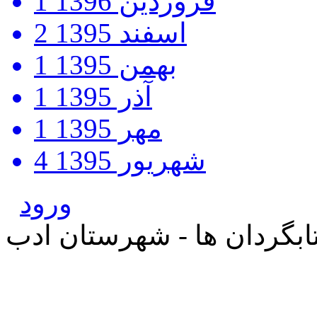
فروردین 1396
1
اسفند 1395
2
بهمن 1395
1
آذر 1395
1
مهر 1395
1
شهریور 1395
4
ورود
بگردان ها - شهرستان ادب