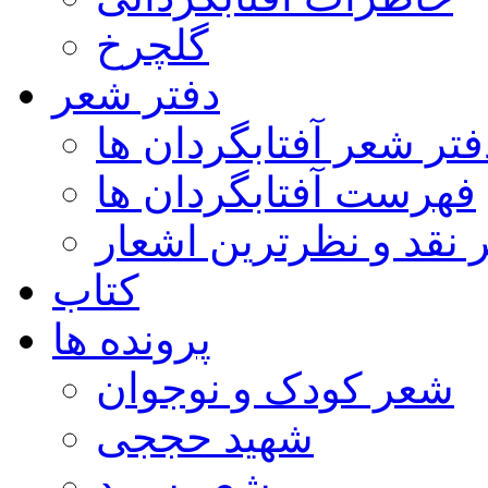
گلچرخ
دفتر شعر
فتر شعر آفتابگردان ها
فهرست آفتابگردان ها
ر نقد و نظرترین اشعار
کتاب
پرونده ها
شعر کودک و نوجوان
شهید حججی
شعر سپید