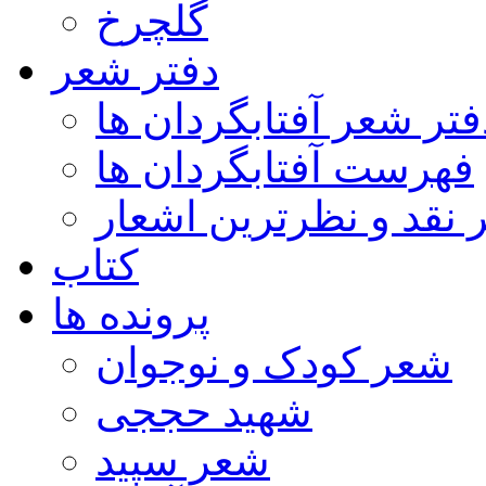
گلچرخ
دفتر شعر
فتر شعر آفتابگردان ها
فهرست آفتابگردان ها
ر نقد و نظرترین اشعار
کتاب
پرونده ها
شعر کودک و نوجوان
شهید حججی
شعر سپید