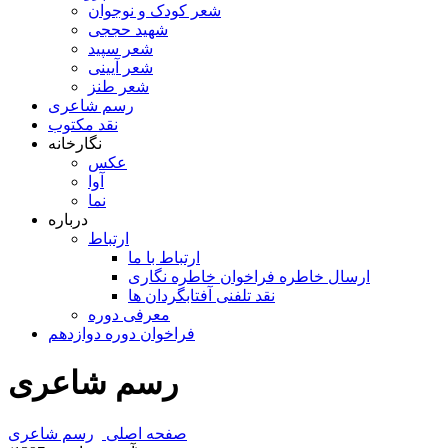
شعر کودک و نوجوان
شهید حججی
شعر سپید
شعر آیینی
شعر طنز
رسم شاعری
نقد مکتوب
نگارخانه
عکس
آوا
نما
درباره
ارتباط
ارتباط با ما
ارسال خاطره فراخوان خاطره نگاری
نقد تلفنی آفتابگردان ها
معرفی دوره
فراخوان دوره دوازدهم
رسم شاعری
صفحه اصلی
رسم شاعری