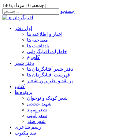
|
جمعه, 16 مرداد,1405
جستجو
اول دفتر
اخبار و اطلاعیه ها
مصاحبه ها
یادداشت ها
خاطرات آفتابگردانی
گلچرخ
دفتر شعر
دفتر شعر آفتابگردان ها
فهرست آفتابگردان ها
پر نقد و نظرترین اشعار
کتاب
پرونده ها
شعر کودک و نوجوان
شهید حججی
شعر سپید
شعر آیینی
شعر طنز
رسم شاعری
نقد مکتوب