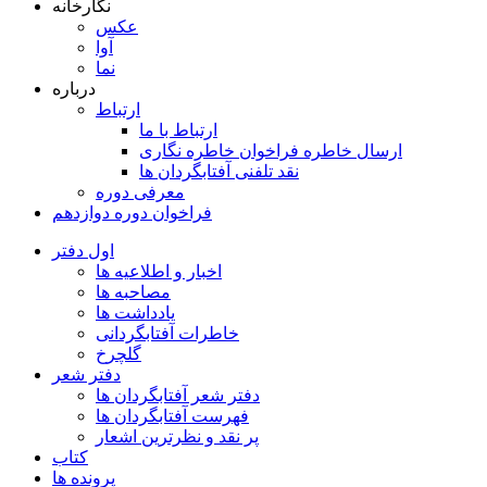
نگارخانه
عکس
آوا
نما
درباره
ارتباط
ارتباط با ما
ارسال خاطره فراخوان خاطره نگاری
نقد تلفنی آفتابگردان ها
معرفی دوره
فراخوان دوره دوازدهم
اول دفتر
اخبار و اطلاعیه ها
مصاحبه ها
یادداشت ها
خاطرات آفتابگردانی
گلچرخ
دفتر شعر
دفتر شعر آفتابگردان ها
فهرست آفتابگردان ها
پر نقد و نظرترین اشعار
کتاب
پرونده ها