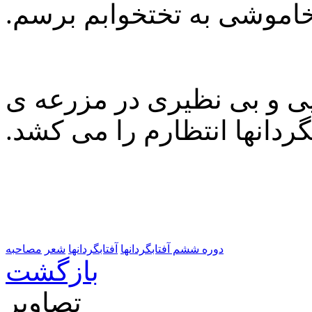
خاموشی به تختخوابم برسم.
یی و بی نظیری در مزرعه ی
گردانها انتظارم را می کشد.
دوره ششم آفتابگردانها
آفتابگردانها
شعر
مصاحبه
بازگشت
تصاویر