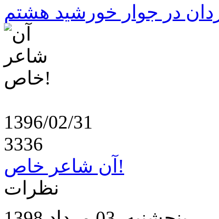
ردان در جوار خورشید هشتم
1396/02/31
3336
آن شاعر خاص!
نظرات
پنجشنبه, 03 مرداد,1398