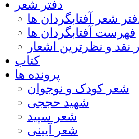
دفتر شعر
فتر شعر آفتابگردان ها
فهرست آفتابگردان ها
ر نقد و نظرترین اشعار
کتاب
پرونده ها
شعر کودک و نوجوان
شهید حججی
شعر سپید
شعر آیینی