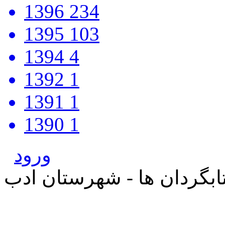
1396
234
1395
103
1394
4
1392
1
1391
1
1390
1
ورود
بگردان ها - شهرستان ادب