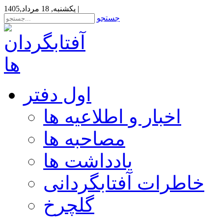
|
یکشنبه, 18 مرداد,1405
جستجو
اول دفتر
اخبار و اطلاعیه ها
مصاحبه ها
یادداشت ها
خاطرات آفتابگردانی
گلچرخ