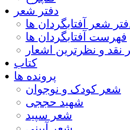
دفتر شعر
فتر شعر آفتابگردان ها
فهرست آفتابگردان ها
ر نقد و نظرترین اشعار
کتاب
پرونده ها
شعر کودک و نوجوان
شهید حججی
شعر سپید
شعر آیینی