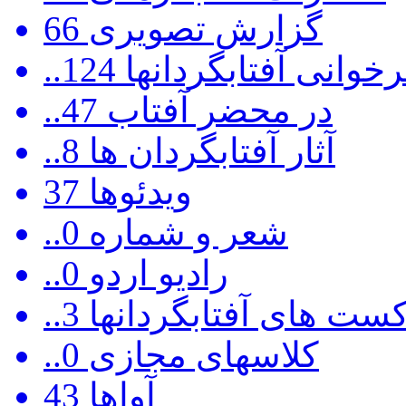
گزارش تصویری
66
رخوانی آفتابگردانها
124
..در محضر آفتاب
47
..آثار آفتابگردان ها
8
ویدئوها
37
..شعر و شماره
0
..رادیو اردو
0
ادکست های آفتابگردانها
3
..کلاسهای مجازی
0
آواها
43