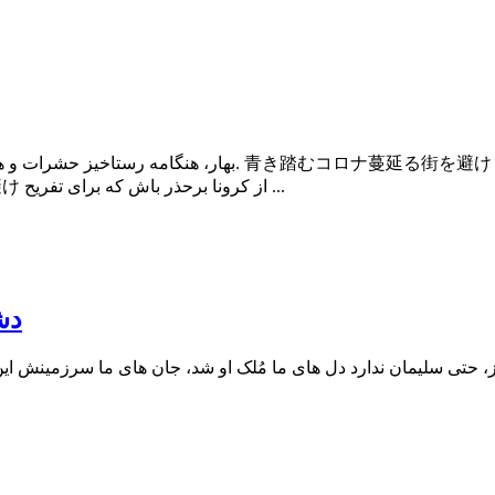
نهاده و در شهر پراکنده شده. 「ひとはく」の園に野遊びコロナ避け از کرونا برحذر باش که برای تفریح ...
دش
وز، حتی سلیمان ندارد دل های ما مُلک او شد، جان های ما سرزمینش این 