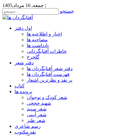
|
جمعه, 16 مرداد,1405
جستجو
اول دفتر
اخبار و اطلاعیه ها
مصاحبه ها
یادداشت ها
خاطرات آفتابگردانی
گلچرخ
دفتر شعر
دفتر شعر آفتابگردان ها
فهرست آفتابگردان ها
پر نقد و نظرترین اشعار
کتاب
پرونده ها
شعر کودک و نوجوان
شهید حججی
شعر سپید
شعر آیینی
شعر طنز
رسم شاعری
نقد مکتوب