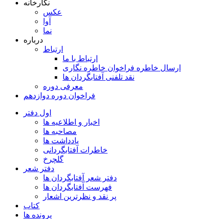
نگارخانه
عکس
آوا
نما
درباره
ارتباط
ارتباط با ما
ارسال خاطره فراخوان خاطره نگاری
نقد تلفنی آفتابگردان ها
معرفی دوره
فراخوان دوره دوازدهم
اول دفتر
اخبار و اطلاعیه ها
مصاحبه ها
یادداشت ها
خاطرات آفتابگردانی
گلچرخ
دفتر شعر
دفتر شعر آفتابگردان ها
فهرست آفتابگردان ها
پر نقد و نظرترین اشعار
کتاب
پرونده ها