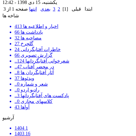
یکشنبه، 15 دی 1398 - 12:42
ابتدا
قبلی
[1]
2
3
بعدی
انتها
صفحه 1 از 3
شاخه ها
اخبار و اطلاعیه ها
413
یادداشت ها
66
مصاحبه ها
32
گلچرخ
27
خاطرات آفتابگردانی
24
گزارش تصویری
66
..شعرخوانی آفتابگردانها
124
..در محضر آفتاب
47
..آثار آفتابگردان ها
8
ویدئوها
37
..شعر و شماره
0
..رادیو اردو
0
..پادکست های آفتابگردانها
3
..کلاسهای مجازی
0
آواها
43
آرشیو
1404
1
1403
16