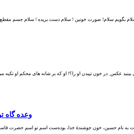
 سلام بگویم سلام! صورت خونین ! سلام دست بریده ! سلام جسم مقطع 
 بینید عکس ِ در خون تپیدن او را؟! او که بر شانه های محکم او تکیه م
وعده گاه ت
عه‌ات به نام حسین، خون جوشندۀ خدا،‌ بوده‌ست اسم تو اسم حضرت ق