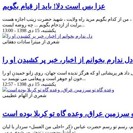
عزا بس است دلا! باید از قیام بگویم
، من از کدام بگویم مرید راه ولایت ، شهید حضرت زینب اجازه هست
برایت از ازدحام بگویم ... چه روضه ایست...
یکشنبه، 15 دی 1398 - 13:00
شعری از میترا سادات دهقانی
دل ندارم بخوانم از اخبار، خبر پر کشیدن او را
ی داد هر پریشانی او که هرگز ندیده است جهان، روی زانو خمیدنِ او را
خون او جوهر است و پیغامی می نویسد ب...
یکشنبه، 15 دی 1398 - 12:57
شعری از الهام عظیمی
و سرزمین عراق، وعده گاه تو کربلا بوده است
اسم، رسم تو رسم حضرت عباس ذکر «احلی من العسل» سردار با لبان
تو آشنا بوده‌ست زنده‌تر می‌شوی و می...