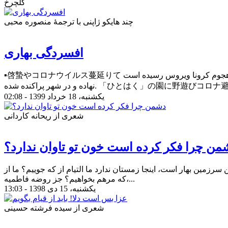
گلچرخ
چند هایکو ژاپنی با ترجمۀ منصوره محبی
افسردگی بهاری
▪️啓蟄やコロナウイルス蔓延りて بهار، هنگامه رستاخیز حشرات و هجوم کرونا ویروس رسیده است. 青き踏むコロナ蔓延る街を避け از رفتن به شهر بپرهیز که کرونا در بهار، چون سبزه بر زمین قدم
یکشنبه، 18 خرداد 1399 - 02:08
شعری از ریحانه کاردانی
من چرا فکر کرده است خون تو تاوان ندارد؟
سرزمین بهار است، اینجا زمستان ندارد ما التیام از که جوییم؟ ما از
که مرهم بخواهیم؟ جز روضه فاطمیه،...
یکشنبه، 15 دی 1398 - 13:03
شعری از سیده فرشته حسینی