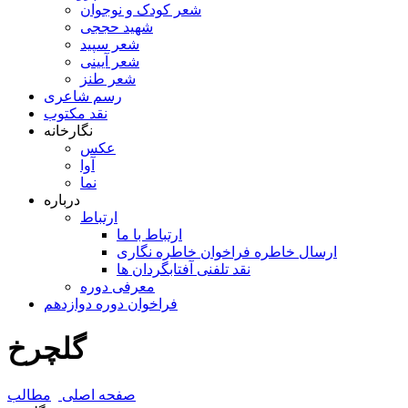
شعر کودک و نوجوان
شهید حججی
شعر سپید
شعر آیینی
شعر طنز
رسم شاعری
نقد مکتوب
نگارخانه
عکس
آوا
نما
درباره
ارتباط
ارتباط با ما
ارسال خاطره فراخوان خاطره نگاری
نقد تلفنی آفتابگردان ها
معرفی دوره
فراخوان دوره دوازدهم
گلچرخ
صفحه اصلی
مطالب