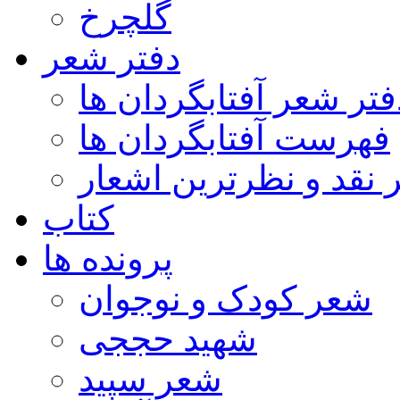
گلچرخ
دفتر شعر
فتر شعر آفتابگردان ها
فهرست آفتابگردان ها
ر نقد و نظرترین اشعار
کتاب
پرونده ها
شعر کودک و نوجوان
شهید حججی
شعر سپید