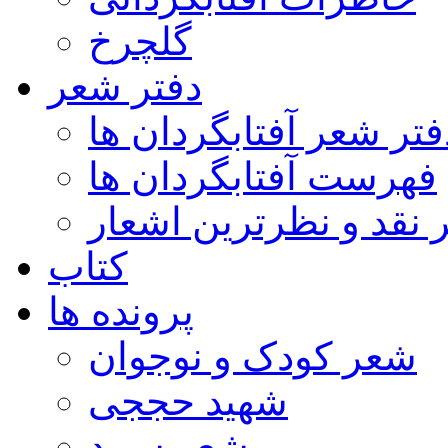
گلچرخ
دفتر شعر
فتر شعر آفتابگردان ها
فهرست آفتابگردان ها
ر نقد و نظرترین اشعار
کتاب
پرونده ها
شعر کودک و نوجوان
شهید حججی
شعر سپید