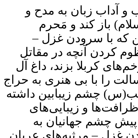
 و آداب زبان به مدح و
م) باز کند و مَحرم
ین که با سرودن غزل –
وم کردن آنچه در مقاتل
‌های کربلا بزند، داغ آل
سالت را با بی هنری به حراج
نب(س) چشم زیبابین داشته
رافت‌ها و زیبایی‌های
ر پیش چشم جهانیان به
دن غزل – مرثیه‌های عریان