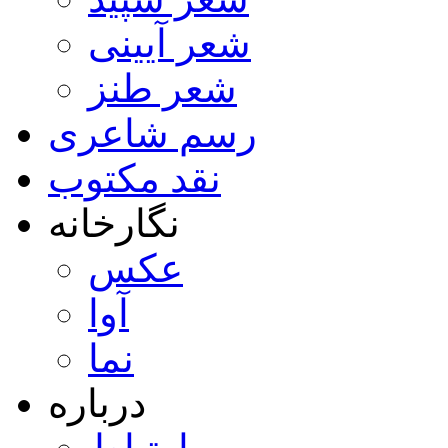
شعر آیینی
شعر طنز
رسم شاعری
نقد مکتوب
نگارخانه
عکس
آوا
نما
درباره