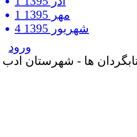
آذر 1395
1
مهر 1395
1
شهریور 1395
4
ورود
بگردان ها - شهرستان ادب