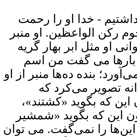
اشتیم - خدا او را رحمت
؛ مرحوم رکن الواعظین. او منبر
نی او مثل ابر بهار گریه
بارها می گفت من اسم
‌آورد؛ بنده ده‌ها منبر از او
انه تصویر می‌کرد که
ین که بگوید «کشتند»،
دون این که بگوید «شمشیر
این‌ها را نمی‌گفت. می توان