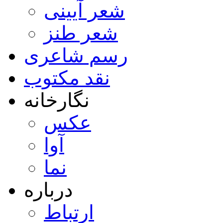
شعر آیینی
شعر طنز
رسم شاعری
نقد مکتوب
نگارخانه
عکس
آوا
نما
درباره
ارتباط