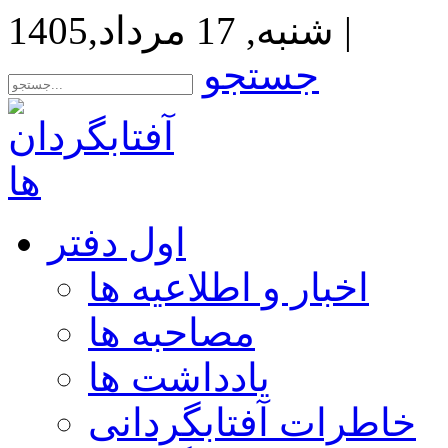
|
شنبه, 17 مرداد,1405
جستجو
اول دفتر
اخبار و اطلاعیه ها
مصاحبه ها
یادداشت ها
خاطرات آفتابگردانی