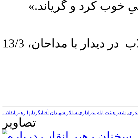
یِ خوب کرد و گریاند.»
(بخشی از بیانات رهبر معظم انقلاب در دیدار با مداحان، 13/3
عری
,
شعر هیئت
ایام عزاداری سالار شهیدان
آفتابگردانها
رهبر انقلاب
تصاویر