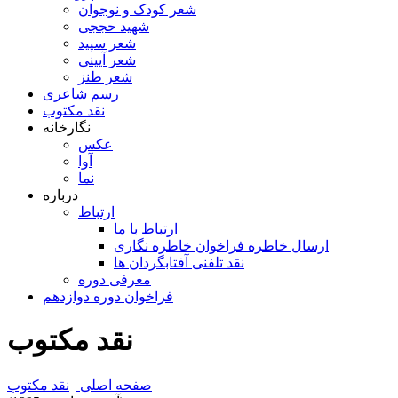
شعر کودک و نوجوان
شهید حججی
شعر سپید
شعر آیینی
شعر طنز
رسم شاعری
نقد مکتوب
نگارخانه
عکس
آوا
نما
درباره
ارتباط
ارتباط با ما
ارسال خاطره فراخوان خاطره نگاری
نقد تلفنی آفتابگردان ها
معرفی دوره
فراخوان دوره دوازدهم
نقد مکتوب
صفحه اصلی
نقد مکتوب