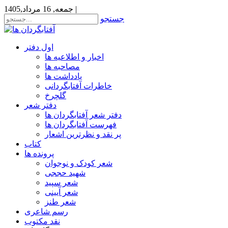
|
جمعه, 16 مرداد,1405
جستجو
اول دفتر
اخبار و اطلاعیه ها
مصاحبه ها
یادداشت ها
خاطرات آفتابگردانی
گلچرخ
دفتر شعر
دفتر شعر آفتابگردان ها
فهرست آفتابگردان ها
پر نقد و نظرترین اشعار
کتاب
پرونده ها
شعر کودک و نوجوان
شهید حججی
شعر سپید
شعر آیینی
شعر طنز
رسم شاعری
نقد مکتوب