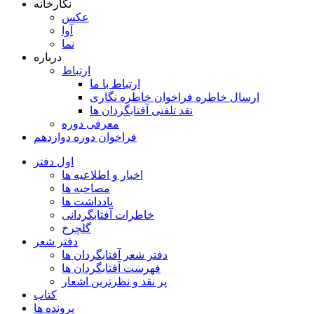
نگارخانه
عکس
آوا
نما
درباره
ارتباط
ارتباط با ما
ارسال خاطره فراخوان خاطره نگاری
نقد تلفنی آفتابگردان ها
معرفی دوره
فراخوان دوره دوازدهم
اول دفتر
اخبار و اطلاعیه ها
مصاحبه ها
یادداشت ها
خاطرات آفتابگردانی
گلچرخ
دفتر شعر
دفتر شعر آفتابگردان ها
فهرست آفتابگردان ها
پر نقد و نظرترین اشعار
کتاب
پرونده ها