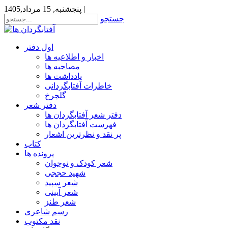
|
پنجشنبه, 15 مرداد,1405
جستجو
اول دفتر
اخبار و اطلاعیه ها
مصاحبه ها
یادداشت ها
خاطرات آفتابگردانی
گلچرخ
دفتر شعر
دفتر شعر آفتابگردان ها
فهرست آفتابگردان ها
پر نقد و نظرترین اشعار
کتاب
پرونده ها
شعر کودک و نوجوان
شهید حججی
شعر سپید
شعر آیینی
شعر طنز
رسم شاعری
نقد مکتوب