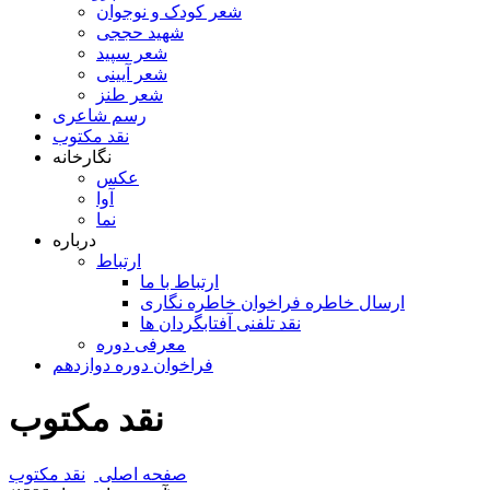
شعر کودک و نوجوان
شهید حججی
شعر سپید
شعر آیینی
شعر طنز
رسم شاعری
نقد مکتوب
نگارخانه
عکس
آوا
نما
درباره
ارتباط
ارتباط با ما
ارسال خاطره فراخوان خاطره نگاری
نقد تلفنی آفتابگردان ها
معرفی دوره
فراخوان دوره دوازدهم
نقد مکتوب
صفحه اصلی
نقد مکتوب