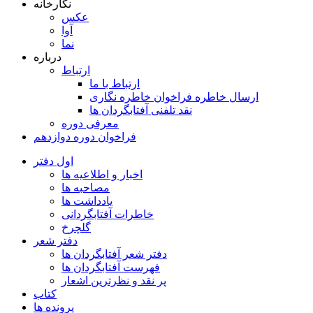
نگارخانه
عکس
آوا
نما
درباره
ارتباط
ارتباط با ما
ارسال خاطره فراخوان خاطره نگاری
نقد تلفنی آفتابگردان ها
معرفی دوره
فراخوان دوره دوازدهم
اول دفتر
اخبار و اطلاعیه ها
مصاحبه ها
یادداشت ها
خاطرات آفتابگردانی
گلچرخ
دفتر شعر
دفتر شعر آفتابگردان ها
فهرست آفتابگردان ها
پر نقد و نظرترین اشعار
کتاب
پرونده ها